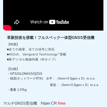
革新技術を搭載！フルスペック一体型GNSS受信機
【特徴】
全ての衛星、全ての信号に対応
■
452ch、Vanguard Technology™搭載
■
新デジタル無線内蔵（Mタイプ）
■
【仕様】
・
GPS/GLONASS/QZSS
・精度(ネットワークRTK)
水平：（5mm+0.5ppm x D）m.s.e.
垂直：（5mm+0.5ppm x D）
m.s.e.
・重量 1.07kg
マルチGNSS受信機 Hiper CR
New