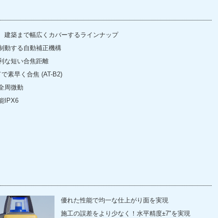
、建築まで幅広くカバーするラインナップ
制動する自動補正機構
利な短い合焦距離
素早く合焦 (AT-B2)
全周微動
IPX6
優れた性能で均一な仕上がり面を実現
施工の誤差をより少なく！水平精度±7"を実現