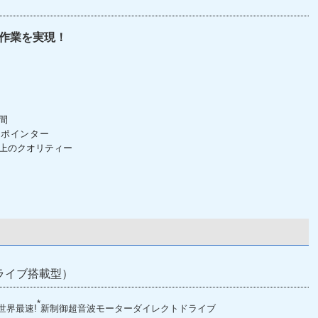
作業を実現！
間
ーポインター
上のクオリティー
ドライブ搭載型）
*
世界最速!
新制御超音波モーターダイレクトドライブ