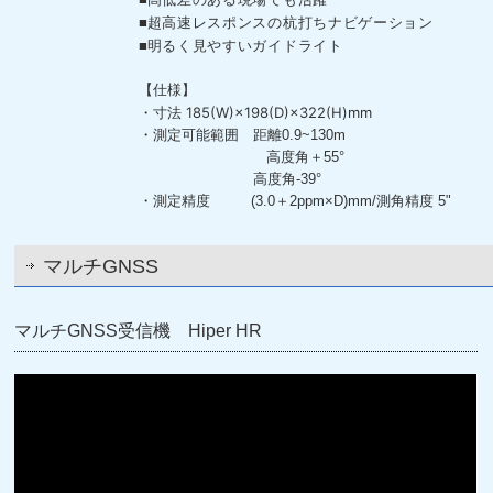
超高速レスポンスの杭打ちナビゲーション
■
明るく見やすいガイドライト
■
【仕様】
185(W)×198(D)×322(H)mm
・寸法
・測定可能範囲 距離0.9~130m
高度角＋55°
高度角-39°
・測定精度 (3.0＋2ppm×D)mm/測角精度 5"
マルチGNSS
マルチGNSS受信機 Hiper HR