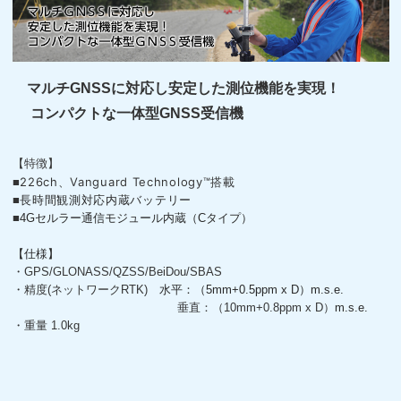
マルチGNSSに対応し安定した測位機能を実現！
コンパクトな一体型GNSS受信機
【特徴】
226ch、Vanguard Technology™搭載
■
■
長時間観測対応内蔵バッテリー
■
4Gセルラー通信モジュール内蔵（Cタイプ）
【仕様】
・
GPS/GLONASS/QZSS/BeiDou/SBAS
・精度(ネットワークRTK)
水平：（5mm+0.5ppm x D）m.s.e.
垂直：（10mm+0.8ppm x D）
m.s.e.
・重量 1.0kg