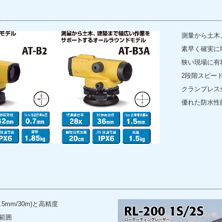
測量から土木
素早く確実に
狭い現場に有
2段階スピードで
クランプレス
優れた防水性能
.5mm/30m)と高精度
定範囲