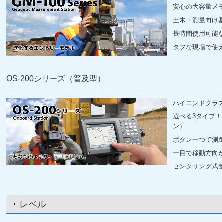
安心の大容量メ
土木・測量向け
長時間使用可能
タフな現場で使
OS-200シリーズ（普及型）
ハイエンドクラス
選べる3タイプ
ン）
ボタン一つで測
一目で移動方向
センタリング式整準
レベル