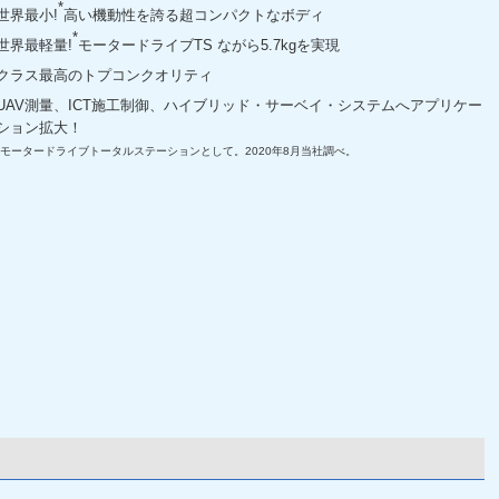
*
世界最小!
高い機動性を誇る超コンパクトなボディ
*
世界最軽量!
モータードライブTS ながら5.7kgを実現
クラス最高のトプコンクオリティ
UAV測量、ICT施工制御、ハイブリッド・サーベイ・システムへアプリケー
ション拡大！
*モータードライブトータルステーションとして。2020年8月当社調べ。