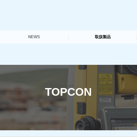
NEWS
取扱製品
最新測量機情報
測量機器
測量CAD
その他商品
TOPCON