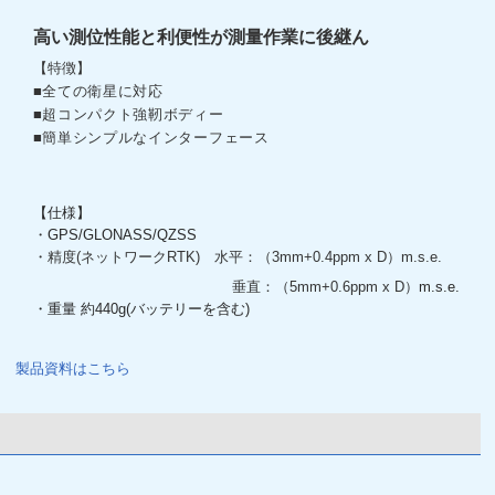
高い測位性能と利便性が測量作業に後継ん
【特徴】
全ての衛星に対応
■
超コンパクト強靭ボディー
■
簡単シンプルなインターフェース
■
【仕様】
・
GPS/GLONASS/QZSS
・精度(ネットワークRTK)
水平：（3mm+0.4ppm x D）m.s.e.
垂直：（5mm+0.6ppm x D）
m.s.e.
・重量 約440g(バッテリーを含む)
製品資料はこちら