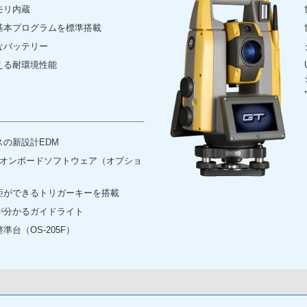
モリ内蔵
基本プログラムを標準搭載
なバッテリー
える耐環境性能
の新設計EDM
！オンボードソフトウェア（オプショ
距ができるトリガーキーを搭載
が分かるガイドライト
台（OS-205F）