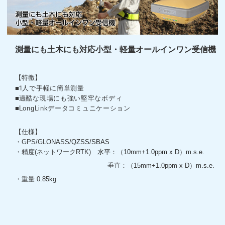
測量にも土木にも対応小型・軽量オールインワン受信機
【特徴】
1人で手軽に簡単測量
■
■
過酷な現場にも強い堅牢なボディ
■
LongLinkデータコミュニケーション
【仕様】
・
GPS/GLONASS/
QZSS/SBAS
・精度(ネットワークRTK)
水平：（10mm+1.0ppm x D）m.s.e.
垂直：（15mm+1.0ppm x D）
m.s.e.
・重量 0.85kg